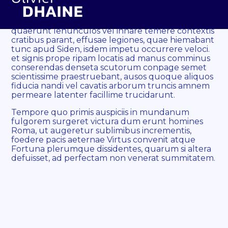
Aller
Nam sole orto magnitudine angusti gurgitis sed
au
profundi a transitu arcebantur et dum piscatorios
contenu
quaerunt lenunculos vel innare temere contextis
cratibus parant, effusae legiones, quae hiemabant
tunc apud Siden, isdem impetu occurrere veloci.
et signis prope ripam locatis ad manus comminus
conserendas denseta scutorum conpage semet
scientissime praestruebant, ausos quoque aliquos
fiducia nandi vel cavatis arborum truncis amnem
permeare latenter facillime trucidarunt.
Tempore quo primis auspiciis in mundanum
fulgorem surgeret victura dum erunt homines
Roma, ut augeretur sublimibus incrementis,
foedere pacis aeternae Virtus convenit atque
Fortuna plerumque dissidentes, quarum si altera
defuisset, ad perfectam non venerat summitatem.